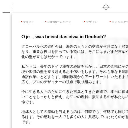
•
•
•
•
テキスト
DTP/
ホームページ
デザイン
コミュニケ
O je..., was heisst das etwa in Deutsch?
グローバル化の進む今日、海外の人々との交流が何時になく頻
なり、重要な役目を担っている割には、そこにはまだまだ言葉
化の壁が立ちはだかっています。
私たちは、長年のドイツ滞在の経験を活かし、日本の皆様にそ
境や習慣の壁を乗り越えるお手伝いをします。それも単なる翻
通訳作業にとどまらず、印刷原稿からアートワークにいたるま
広く、プロのデザイナーの視点で取り組みます。
今に生きる人々のために生きた言葉と生きた創造で、本当に伝
いことをしっかりと伝え、お互いの理解に援助するのが私たち
命です。
地球人としての感動を与えるものは、何時でも、何処でも同じ
るはず。その感動を一人でも多くの人に共感していただくのが
です。