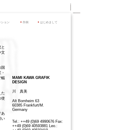
•
•
ーション
作例
はじめまして
繁と
や文
の国
訳・
MAMI KAWA
GRAFIK
で幅
DESIGN
川 真美
えた
の使
Alt Bornheim 63
60385 Frankfurt/M.
Germany
であ
願い
Tel.: ++49 (0)69 4990676 Fax:
++49 (0)69 40593881 Leo.: