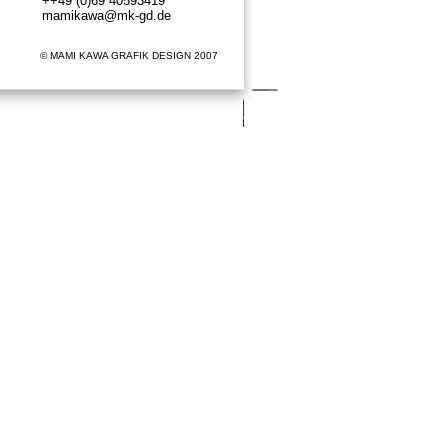
++49 (0)69 40593419
mamikawa@mk-gd.de
© MAMI KAWA GRAFIK DESIGN 2007